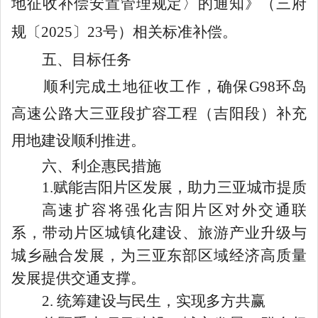
地征收补偿安置管理规定
〉
的通知》（
三
府
规
〔
20
25
〕
23
号）
相关标准补偿
。
五
、
目标任务
顺利完成土地征收工作，确保
G98
环岛
高速公路大三亚段扩容工程（吉阳段）补充
用地
建设顺利推进
。
六
、
利企惠民措施
1.
赋能吉阳片区发展，助力三亚城市提质
高速扩容将强化吉阳片区对外交通联
系，带动片区城镇化建设、旅游产业升级与
城乡融合发展，为三亚东部区域经济高质量
发展提供交通支撑。
2.
统筹建设与民生，实现多方共赢