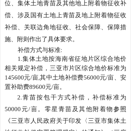
位
、
集体土地青苗及其他地上附着物征收补
偿
、涉及国有土地上青苗及地上附着物征收
补偿、
关联边角地征收
、社会保障、保障措
施、
附则作出了具体要求。
补偿方式与标准
:
1
.
集体土地按
海南省征地片区综合地价
相关规定补偿，三亚市片区综合地价标准为
145600
元
/亩
,
其中
土地补偿费
56000
元
/亩
、安
置补助费
89600
元
/亩。
2
.
青苗
按
包干方式补偿
，补偿标准为
50000
元
/
亩。
零星
青苗及其他附着物
参照
《三亚市人民政府关于印发
〈
三亚市集体土