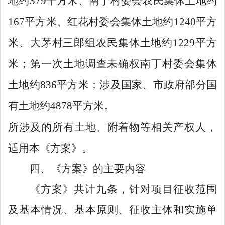
地约
379
平方米、南丁村委会农民集体土地约
167
平方米、红花村委会集体土地约
1240
平方
米、大茅村三郎组农民集体土地约
1229
平方
米；第一次土地调查未确权南丁村委会集体
土地约
836
平方米；涉及国家、市政府部分国
有土地约
4878
平方米。
所
涉及的所有
土地
、附着物等相关
产权人
，
适用本《方案》。
四
、《方案》的主要内容
《方案》共计
九
条，针对项目
征收范围
及基本情况
、
基本原则、
征收主体
和实施单