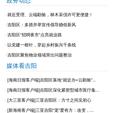
政务动态
就近受理、云端勘验，林木采伐许可更便捷！
·
吉阳区：多措并举宣传倡导婚俗新风
·
吉阳区“招聘夜市”点亮就业路
·
以党建一根针，穿起乡村振兴千条线
·
吉阳区聚焦物业领域突出问题整治
·
媒体看吉阳
[海南日报客户端]吉阳区落地“就近办+云勘验”...
·
[海南日报客户端]吉阳区深化紧密型城市医疗集...
·
[大三亚客户端]三亚吉阳区：方寸之间见初心
·
[新海南客户端]三亚吉阳“宠”爱有方：改变，...
·