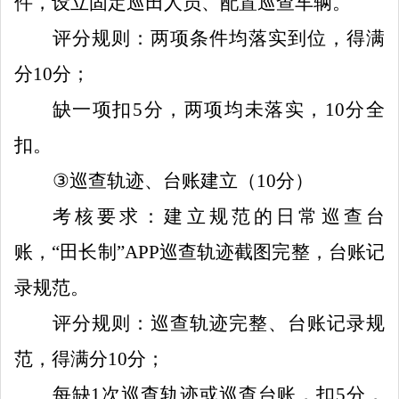
件，设立固定巡田人员、配置巡查车辆。
评分规则：两项条件均落实到位，得满
分
10
分；
缺一项扣
5
分，两项均未落实，
10
分全
扣。
③
巡查轨迹、台账建立（
10
分）
考核要求：建立规范的日常巡查台
账
，
“田长制”
APP
巡查轨迹截图完整，台账记
录规范。
评分规则：巡查轨迹完整、台账记录规
范，得满分
10
分；
每缺
1
次巡查轨迹或巡查台账，扣
5
分，