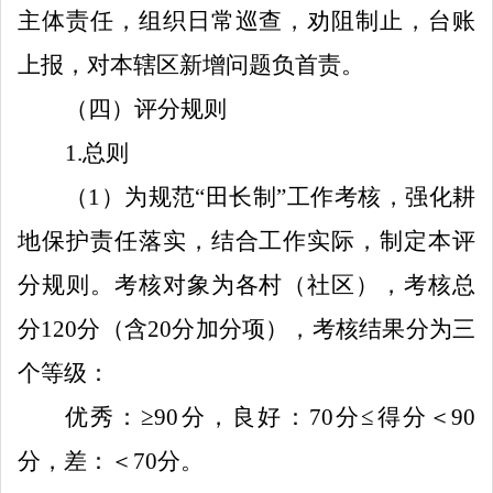
主体责任，组织日常巡查，劝阻制止，台账
上报，对本辖区新增问题负首责。
（四）评分规则
1.
总则
（
1
）为规范
“田长制”工作考核，强化耕
地保护责任落实，结合工作实际，制定本评
分规则。考核对象为各村（社区），
考核总
分
120
分（含
20
分加分项），考核结果分为三
个等级：
优秀：
≥
90
分，良好：
70
分
≤
得分
＜
90
分，差：
＜
70
分
。