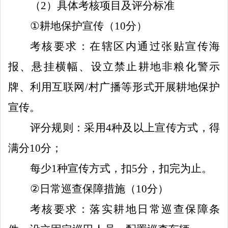
（
2
）具体考核项目及评分标准
①
耕地保护宣传（
10
分）
考核要求：
在辖区内通过张贴宣传海
报、悬挂横幅、设立禁止耕地非粮化警示
牌、利用互联网
/村广播等形式开展耕地保护
宣传。
评分规则：采用
4
种及以上宣传方式，得
满分
10
分；
每少
1
种宣传方式，扣
5
分，扣完为止。
②
日常巡查保障措施（
10
分）
考核要求：落实耕地日常巡查保障条