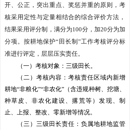
开、公正，突出重点、奖惩并重的原则，考
核采用定性与定量相结合的综合评价方法，
结果采用评分
制，满分为
100
分，
加
20
分为加
分项。
按耕地
保护
“田长制”工作
考核评分标
准进行评定
，层层压实责任
。
（一）考核对象：
三级田长。
（二）考核内容：
考核责任区域内新增
耕
地
“非粮化”“非农化”（含违规种树、挖塘、
种草皮、非农化建设、撂荒等）发现、制
止、上报、整改、零新增等情况。
（三）三级田长
责任
：
负属地耕地监管