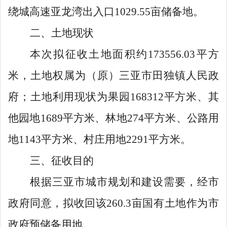
绕城高速亚龙湾出入口
1029.55
亩储备地
。
二、土地现状
本次
拟征收土地
面积约
173556.03
平方
米
，
土地权属为（原）三亚市田独镇人民政
府
；土地利用现状为果园
168312
平方米、其
他
园地
1689
平方米、林地
274
平方米、公路用
地
1143
平方米、村庄用地
2291
平方米。
三、征收目的
根据三亚市城市规划和建设需要，经市
政府同意，拟收回该
260.3
亩国有土地作为市
政府预储备用地。