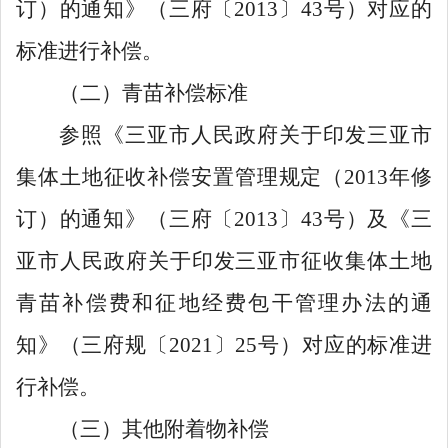
订）的通知》（
三
府〔
20
13
〕
4
3
号）
对应的
标准进行补偿。
（二）青苗补偿标准
参照
《三亚市人民政府关于印发三亚市
集体土地征收补偿安置管理规定（
2013
年修
订）的通知》（
三
府〔
20
13
〕
4
3
号）
及《三
亚市人民政府关于印发三亚市征收集体土地
青苗补偿费和征地经费包干管理办法的通
知》（三府规
〔
2021
〕
25
号
）对应的标准进
行补偿。
（三）其
他
附着物补偿