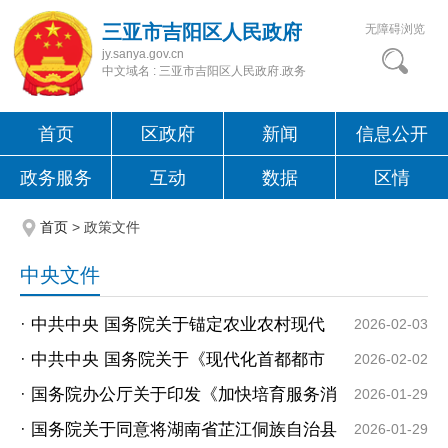
三亚市吉阳区人民政府
无障碍浏览
jy.sanya.gov.cn
中文域名 : 三亚市吉阳区人民政府.政务
首页
区政府
新闻
信息公开
政务服务
互动
数据
区情
首页
>
政策文件
中央文件
·
中共中央 国务院关于锚定农业农村现代
2026-02-03
化 扎实推进乡村全面振兴的意见
·
中共中央 国务院关于《现代化首都都市
2026-02-02
圈空间协同规划（2023－2035年）》的批
·
国务院办公厅关于印发《加快培育服务消
2026-01-29
复
费新增长点工作方案》的通知
·
国务院关于同意将湖南省芷江侗族自治县
2026-01-29