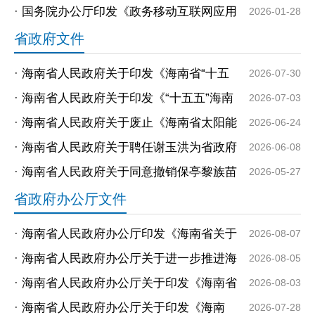
列为国家历史文化名城的批复
·
国务院办公厅印发《政务移动互联网应用
2026-01-28
程序规范化管理办法》
省政府文件
·
海南省人民政府关于印发《海南省“十五
2026-07-30
五”综合交通运输规划》的通知
·
海南省人民政府关于印发《“十五五”海南
2026-07-03
国家生态文明试验区规划（美丽海南建
·
海南省人民政府关于废止《海南省太阳能
2026-06-24
设“...
热水系统建筑应用管理办法》的决定
·
海南省人民政府关于聘任谢玉洪为省政府
2026-06-08
参事的通知
·
海南省人民政府关于同意撤销保亭黎族苗
2026-05-27
族自治县新星农场七仙岭水库饮用水水源
省政府办公厅文件
保护...
·
海南省人民政府办公厅印发《海南省关于
2026-08-07
进一步深化投融资改革的若干举措》的通
·
海南省人民政府办公厅关于进一步推进海
2026-08-05
知
南省森林“四库”建设的实施意见
·
海南省人民政府办公厅关于印发《海南省
2026-08-03
推进服务业扩能提质增效的实施意见》的
·
海南省人民政府办公厅关于印发《海南
2026-07-28