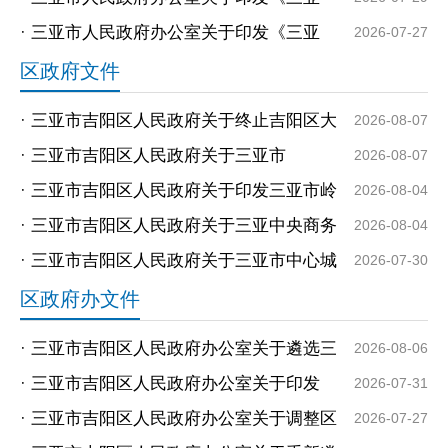
市“十五五”自然资源保护和利用规划》的通
·
三亚市人民政府办公室关于印发《三亚
2026-07-27
知
市“十五五”加快农业农村现代化规划》的通
区政府文件
知
·
三亚市吉阳区人民政府关于终止吉阳区大
2026-08-07
东海鹿鸣小区棚户区改造项目房屋征收决
·
三亚市吉阳区人民政府关于三亚市
2026-08-07
定的...
SYCBD2026-005号项目用地征收土地预公
·
三亚市吉阳区人民政府关于印发三亚市岭
2026-08-04
告
新南片区约30.92亩用地项目征收（收回）
·
三亚市吉阳区人民政府关于三亚中央商务
2026-08-04
补偿...
区东岸片区溪润路项目用地征收土地预公
·
三亚市吉阳区人民政府关于三亚市中心城
2026-07-30
告
区控规JYAZQ04-01-02地块内部分用地征
区政府办文件
收土地...
·
三亚市吉阳区人民政府办公室关于遴选三
2026-08-06
亚市吉阳区派出所250KVA美式箱变新建配
·
三亚市吉阳区人民政府办公室关于印发
2026-07-31
套工...
《吉阳区自然灾害救助应急预案》的通知
·
三亚市吉阳区人民政府办公室关于调整区
2026-07-27