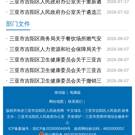
政府领导班子分工的通知
·
三亚市吉阳区人民政府办公室关于重新遴
2026-07-17
选2026年三亚市吉阳区人民政府大院及宿
·
三亚市吉阳区人民政府办公室关于遴选三
2026-07-02
舍区...
亚市吉阳区人民政府街道办公室平面图及
部门文件
效果...
· 三亚市吉阳区商务局关于餐饮场所燃气安
2026-08-07
全隐患排查整治服务询价公告
· 三亚市吉阳区人力资源和社会保障局关于
2026-08-07
2026年引进人才住房租赁补贴和购房补
· 三亚市吉阳区卫生健康委员会关于三亚吉
2026-08-07
贴...
阳伽辉中医（综合）诊所准予备案的公告
· 三亚市吉阳区卫生健康委员会关于三亚吉
2026-08-07
阳仁生中医诊所准予备案的公告
· 三亚市吉阳区卫生健康委员会关于撤销三
2026-08-07
亚吉阳鹭羽医疗美容诊所备案的公告
移动版
｜
电脑版
网站地图
｜
联系我们
｜
版权所有@三亚市
吉阳区人民政府网
中文域名：
三亚市吉阳区人民政府.政务
主办：三亚市
吉阳区人民政府办公室
开发维护：三亚市营商环境综合服务中
心
ICP备案编号：
琼ICP备2026000449号
政府网站标识码：
4602000052
琼公网安备 46020302000164号