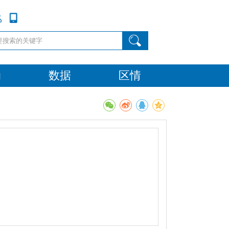
动
数据
区情