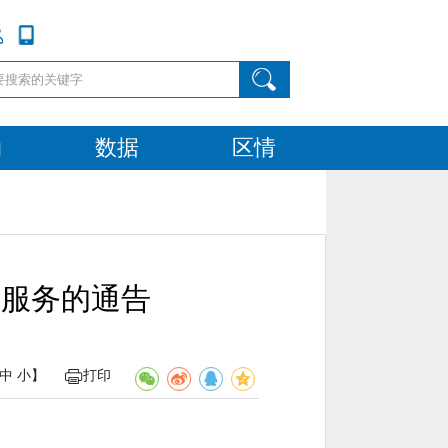
动
数据
区情
时服务的通告
中
小
】
打印