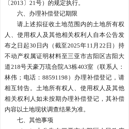
〔
2013
〕
21
号）的规定执行。
六、办理补偿登记期限
请上述拟征收土地范围内的土地所有权
人、使用权人及其他相关权利人自本公告发
布之日起
30
日内
（截至
2025
年
11
月
22
日）
持
不动产
权属证明材料
至三亚市吉阳区吉阳大
道
218
号天豪万琉合院
A3
栋
403
室
（联系人：
林伟；电话：
88591198
）
办理补偿登记，
请
相互转告
。土地所有权人、使用权人及其他
相关权利人如未按期办理补偿登记，其补偿
内容以土地现状调查结果为准。
七、其他事项