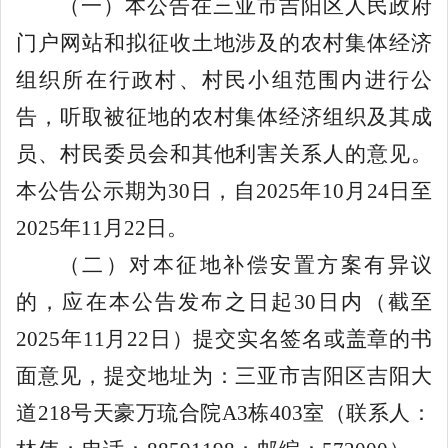
（一）本公告在三亚市吉阳区人民政府
门户网站和拟征收土地涉及的农村集体经济
组织所在行政村、村民小组范围内进行公
告，听取被征地的农村集体经济组织及其成
员、村民委员会和其他利害关系人的意见。
本公告公示期为
30
日，自
2025
年
10
月
24
日至
2025
年
11
月
22
日。
（二）对本征地补偿安置方案有异议
的，应在本公告发布之日起
30
日内（截至
2025
年
11
月
22
日）提交实名签名或盖章的书
面意见，提交地址为：三亚市吉阳区吉阳大
道
218
号天豪万琉合院
A3
栋
403
室
（联系人：