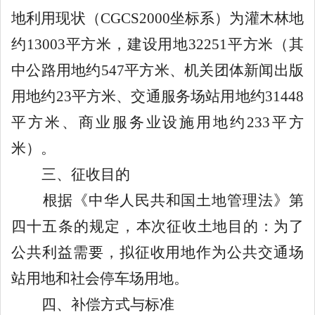
地利用现状（
CGCS2000
坐标系
）为灌木林地
约
13003
平方米，建设用地
32251
平方米（其
中公路用地约
547
平方米、机关团体新闻出版
用地约
23
平方米、交通服务场站用地约
31448
平方米、商业服务业设施用地约
233
平方
米）。
三、征收目的
根据《中华人民共和国土地管理法》第
四十五条的规定，
本次征收土地目的：为了
公共利益需要，拟征收用地作为
公共交通场
站用地和社会停车场用地
。
四、补偿方式与标准