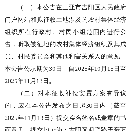
（一）
本公告在
三亚市吉阳区人民政府
门户网站和
拟征收土地涉及的农村集体经济
组织所在
行政
村、村民小组范围内进行公
告，听取被征地的农村集体经济组织及其成
员、村民委员会和其
他
利害关系人的意见
。
本公告公示期为
30
日，
自
2025
年
10
月
1
5
日至
2025
年
11
月
1
3
日
。
（二）
对本征收补偿安置方案有异议
的，应在本公告发布之日起
30
日内（截至
2025
年
11
月
1
3
日）提交实名签名或盖章的书
面意见，提交地址为：
吉阳区迎宾路天豪万