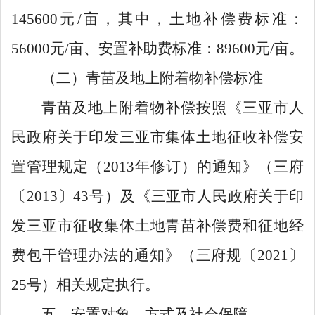
145600
元
/亩
，其中，土地补偿费标准：
56000
元
/亩、
安置补助费标准：
89600
元
/亩
。
（二）青苗及地上附着物补偿标准
青苗及地上附着物补偿按照《三亚市人
民政府关于印发三亚市集体土地征收补偿安
置管理规定（
2013
年修订）的通知》（
三
府
〔
20
13
〕
4
3
号）
及《三亚市人民政府关于印
发三亚市征收集体土地青苗补偿费和征地经
费包干管理办法的通知》（三府规
〔
2021
〕
25
号
）
相关规定执行
。
五、
安置
对象、
方式
及社会保障