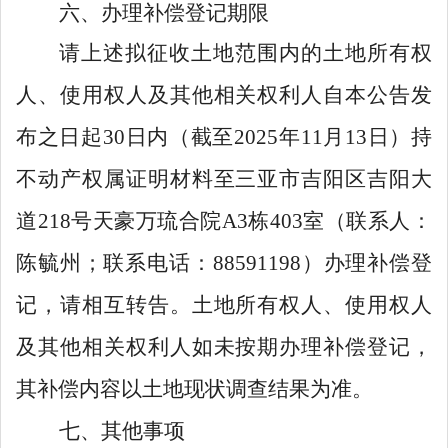
六
、办理补偿登记期限
请上述拟征收土地范围内的土地所有权
人、使用权人及其他相关权利人自本公告发
布之日起
30
日
内
（截至
2025
年
11
月
1
3
日）
持
不动产
权属证明材料
至三亚市吉阳区吉阳大
道
218
号天豪万琉合院
A3
栋
403
室
（联系人：
陈毓州；联系电话：
88591198
）
办理补偿登
记，
请相互转告
。土地所有权人、使用权人
及其他相关权利人如未按期办理补偿登记，
其补偿内容以土地现状调查结果为准。
七
、其他事项