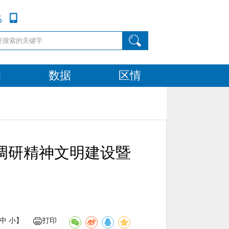
动
数据
区情
调研精神文明建设暨
中
小
】
打印