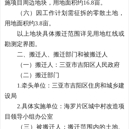
施项
目周边地块
，用地面积约
16.8
亩。
（六）因工作计划需征拆的零散土地，
用地面积约
3.8
亩。
以上地块具体搬迁范围详见用地红线或
勘测定界图。
二、搬迁人、搬迁部门和被搬迁人
（一）搬迁人：
三亚市吉阳区人民政府
（二）搬迁部门
1.
牵头单位：三亚市吉阳区住房和城乡建
设局
2.
具体实施单位：
海罗
片区城中村改造项
目领导小组办公室
（三）被搬迁人：
搬迁范围内
的土地、