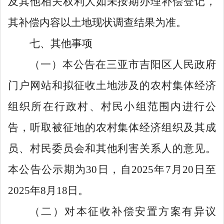
及其他相关权利人如未按期办理补偿登记，
其补偿内容以土地现状调查结果为准。
七
、其他事项
（一）
本公告在
三亚市吉阳区人民政府
门户网站和
拟征收土地涉及的农村集体经济
组织所在
行政
村、村民小组范围内进行公
告，听取被征地的农村集体经济组织及其成
员、村民委员会和其
他
利害关系人的意见
。
本公告公示期为
30
日，
自
2025
年
7
月
20
日至
2025
年
8
月
18
日
。
（二）
对本征收补偿安置方案有异议