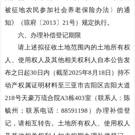
被征地农民参加社会养老保险办法
〉
的通
知》（琼府〔
2013
〕
21
号）规定执行。
六
、办理补偿登记期限
请上述拟征收土地范围内的土地所有权
人、使用权人及其他相关权利人自本公告发
布之日起
30
日
内
（截至
2025
年
8
月
18
日）
持
不
动产
权属证明材料
至三亚市吉阳区吉阳大道
218
号天豪万琉合院
A3
栋
403
室
（联系人：陈
毓州；联系电话：
88591198
）
办理补偿登
记，
请相互转告
。土地所有权人、使用权人