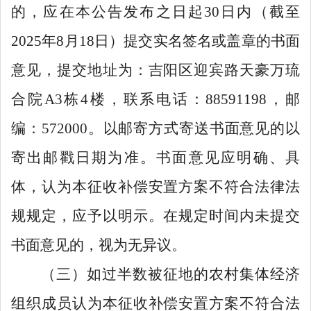
的，应在本公告发布之日起
30
日内（截至
2025
年
8
月
18
日）提交实名签名或盖章的书面
意见，提交地址为：
吉阳区迎宾路天豪万琉
合院
A3
栋
4
楼，联系
电话：
88591198
，
邮
编：
572000
。以邮寄方式寄送书面意见的以
寄出邮戳日期为准。书面意见应明确、具
体，认为本征收补偿安置方案不符合法律法
规规定，应予以明示。在规定时间内未提交
书面意见的，视为无异议。
（三）如过半数被征地的农村集体经济
组织成员认为本征收补偿安置方案不符合法