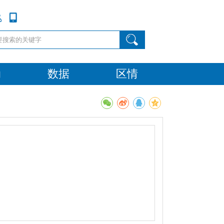
动
数据
区情