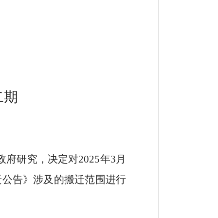
二期
政府研究，决定对
2025
年
3
月
迁公告》涉及的搬迁范围进行