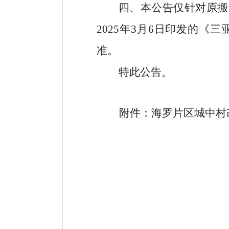
四、
本公告仅针对原
搬
2025
年
3
月
6
日印发的《三
准。
特此公告。
附件：海罗片区城中村