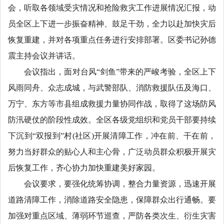
会，听取各领域受灾情况和抢险救灾工作进展情况汇报，动
员全区上下进一步振奋精神、鼓足干劲，全力以赴加快灾后
恢复重建，并对各项重点任务进行安排部署。区委书记孙德
震主持会议并讲话。
会议指出，面对台风“剑鱼”带来的严峻考验，全区上下
风雨同舟、众志成城，与武警部队、消防救援队伍及海口、
万宁、东方等市县组成救援力量协同作战，取得了这场防风
防汛硬仗的阶段性成效。全区各级党组织和党员干部要持续
下沉到“双报到”村(社区)开展清障工作，冲在前、干在前，
努力当好群众的贴心人和主心骨，广泛动员群众积极开展灾
后恢复工作，齐心协力加快重建美好家园。
会议要求，要强化统筹协调，整合力量资源，迅速开展
道路清障工作，消除道路安全隐患，保障群众出行通畅。要
加强对重点区域、薄弱环节巡查，严防各类次生、衍生灾害