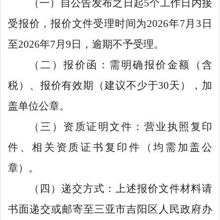
（一）
自
公告
发布之日起
5
个工作日内接
受报价，
报价
文
件
受理
时间
为
2026
年
7
月
3
日
至
2026
年
7
月
9
日
，
逾期不予受理
。
（二）报价函：需明确报价金额（含
税）、报价有效期（建议不少于
30
天），加
盖单位公章。
（三）资质证明文件：营业执照复印
件、相关资质证书复印件（均需加盖公
章）
。
（四）递交方式：上述报价文件材料请
书面递交或邮寄至
三亚市吉阳区人民政府办