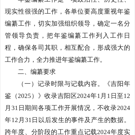
现实性很强的工作，各单位要高度重视年鉴
编纂工作，切实加强组织领导，确定一名分
管领导负责，把年鉴编纂工作列入工作日
程，确保各司其职，相互配合，形成强大的
工作合力，全力推进年鉴编纂工作。
二、编纂要求
（一）记录时限与记载内容。
《吉阳年
鉴（
202
5
）》收录吉阳区
20
2
4
年
1
月
1
日至
12
月
31
日期间各项工作开展情况
，不收录
2024
年
12
月
31
日以后发生的事件及产生的数据。
跨年度、分阶段的工作重点记载
2024
年度实