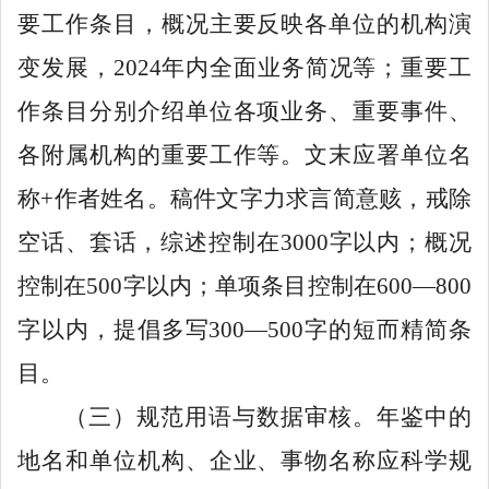
要工作条目，概况主要反映各单位的机构演
变发展，
202
4
年内全面业务简况等；重要工
作条目分别介绍单位各项业务、重要事件、
各附属机构的重要工作等。文末应署单位名
称
+
作者姓名。稿件文字力求言简意赅，戒除
空话、套话，综述控制在
3000
字以内；概况
控制在
500
字以内；单项条目控制在
600
—
800
字以内，提倡多写
300
—
500
字的短而精简条
目。
（三）规范用语与数据审核。
年鉴中的
地名和单位机构、企业、事物名称应科学规