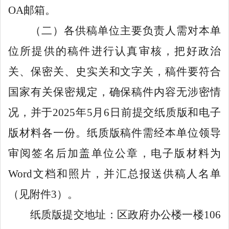
OA
邮箱。
（二）各供稿单位
主要负责人需对本单
位所提供的稿件进行认真审核，把好政治
关、保密关、史实关和文字关，稿件要符合
国家有关保密规定，确保稿件内容无涉密情
况，并
于
202
5
年
5
月
6
日前
提交纸质版和电子
版材料各一份。纸质版稿件需经本单位领导
审阅签名后加盖单位公章，电子版材料为
Word
文档和照片，并汇总报送供稿人名单
（见附件
3
）。
纸质版提交地址：
区政府办公楼一楼
106