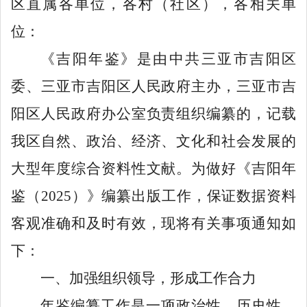
区直属各单位，各村（社区），各相关单
位：
《吉阳年鉴》是
由中共三亚市吉阳区
委、
三亚市吉阳区人民
政府主办，
三亚市吉
阳区人民政府办公室负责组织编纂的，
记载
我
区
自然、政治、经济、文化和社会发展的
大型年度
综合
资料性文献
。
为做好《吉阳年
鉴（
20
2
5
）》编纂出版工作，保证数据资料
客观准确和及时有效，现
将
有关事项通知如
下：
一、
加强组织领导
，形成工作合力
年鉴编纂工作是一项政治性、历史性、