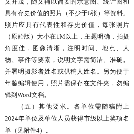
文并茂，随文辅以简要的示意图、统计图和
具有存史价值的照片（不少于
6
张）等资料。
照片应具有代表性和存史价值，每张照片
（原始版）
大小在
1M
以上
，
主题明确，拍摄
角度佳，图像清晰，注明时间、地点、人
物、事件等要素，说明文字需简洁、准确。
并署明摄影者姓名或供稿人姓名。另为便于
年鉴编辑使用，照片需保存在文件夹，勿编
辑到
Word
文档
。
（五）其他要求。
各单位需随稿附上
2024
年单位及单位人员获得市级以上奖项名
单
（见附件
4
）
。