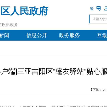
阳区人民政府
繁
民政府.政务
新闻
信息公开
政务服务
互
客户端]三亚吉阳区“篷友驿站”贴心
【字体：
大