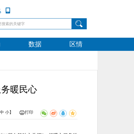
动
数据
区情
服务暖民心
中
小
】
打印