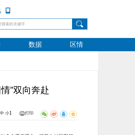
动
数据
区情
阳情”双向奔赴
中
小
】
打印