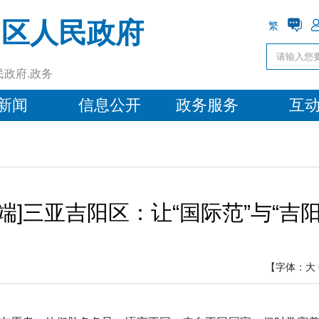
阳区人民政府
繁
民政府.政务
新闻
信息公开
政务服务
互
端]三亚吉阳区：让“国际范”与“吉
【字体：
大