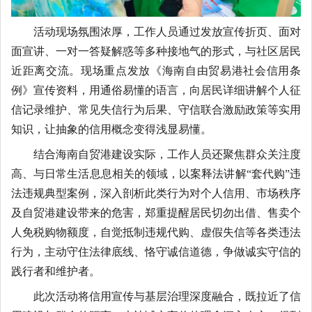
活动现场氛围浓厚，工作人员通过发放宣传折页、面对
面宣讲、一对一答疑解惑等多种接地气的形式，与社区居民
近距离交流。现场重点发放《海南自由贸易港社会信用条
例》宣传资料，用通俗易懂的语言，向居民详细讲解个人征
信记录维护、常见失信行为后果、守信联合激励政策等实用
知识，让抽象的信用概念变得浅显易懂。
结合海南自贸港建设实际，工作人员还聚焦群众关注度
高、与日常生活息息相关的领域，以案释法讲解“套代购”违
法违规典型案例，深入剖析此类行为对个人信用、市场秩序
及自贸港建设带来的危害，郑重提醒居民切勿出借、售卖个
人免税购物额度，自觉抵制违规代购、虚假失信等各类违法
行为，主动守住法律底线、恪守诚信道德，争做诚实守信的
践行者和维护者。
此次活动将信用宣传与基层治理深度融合，既拉近了信