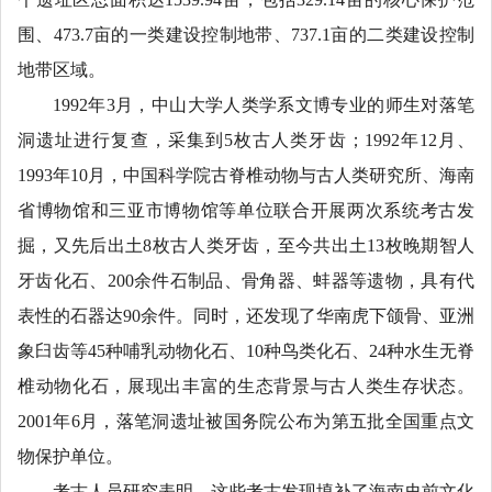
围、473.7亩的一类建设控制地带、737.1亩的二类建设控制
地带区域。
1992年3月，中山大学人类学系文博专业的师生对落笔
洞遗址进行复查，采集到5枚古人类牙齿；1992年12月、
1993年10月，中国科学院古脊椎动物与古人类研究所、海南
省博物馆和三亚市博物馆等单位联合开展两次系统考古发
掘，又先后出土8枚古人类牙齿，至今共出土13枚晚期智人
牙齿化石、200余件石制品、骨角器、蚌器等遗物，具有代
表性的石器达90余件。同时，还发现了华南虎下颌骨、亚洲
象臼齿等45种哺乳动物化石、10种鸟类化石、24种水生无脊
椎动物化石，展现出丰富的生态背景与古人类生存状态。
2001年6月，落笔洞遗址被国务院公布为第五批全国重点文
物保护单位。
考古人员研究表明，这些考古发现填补了海南史前文化