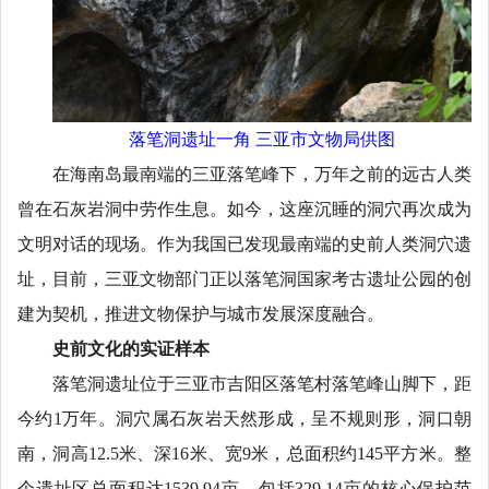
落笔洞遗址一角 三亚市文物局供图
在海南岛最南端的三亚落笔峰下，万年之前的远古人类
曾在石灰岩洞中劳作生息。如今，这座沉睡的洞穴再次成为
文明对话的现场。作为我国已发现最南端的史前人类洞穴遗
址，目前，三亚文物部门正以落笔洞国家考古遗址公园的创
建为契机，推进文物保护与城市发展深度融合。
史前文化的实证样本
落笔洞遗址位于三亚市吉阳区落笔村落笔峰山脚下，距
今约1万年。洞穴属石灰岩天然形成，呈不规则形，洞口朝
南，洞高12.5米、深16米、宽9米，总面积约145平方米。整
个遗址区总面积达1539.94亩，包括329.14亩的核心保护范