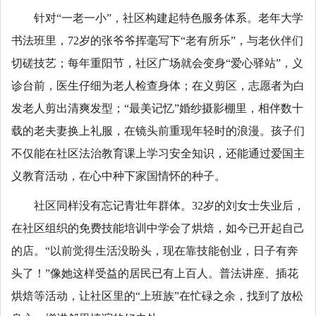
针对“一老一小”，社区构建起特色服务体系。老年大学
书法班里，72岁的张爷爷挥毫写下“老有所乐”，与老伙伴们
切磋技艺；每年重阳节，社区广场就会变身“爱心驿站”，义
诊台前，医生仔细为老人检查身体；在义剪区，志愿者为白
发老人剪出清爽发型；“最美记忆”婚纱摄影棚里，相伴数十
载的老夫妻换上礼服，在镜头前重现年轻时的浪漫。孩子们
不仅能在社区法治教育课上学习安全知识，还能通过爱国主
义教育活动，在心中种下家国情怀的种子。
社区同样没有忘记青壮年群体。32岁的刘女士失业后，
在社区组织的免费技能培训中学会了烘焙，如今已开起自己
的店。“以前觉得生活没盼头，现在靠技能创业，日子有奔
头了！”像她这样受益的居民已有上百人。普法讲座、插花
烘焙等活动，让社区里的“上班族”在忙碌之余，找到了放松