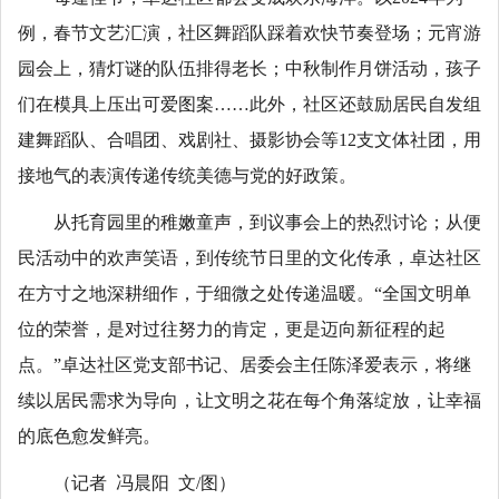
例，春节文艺汇演，社区舞蹈队踩着欢快节奏登场；元宵游
园会上，猜灯谜的队伍排得老长；中秋制作月饼活动，孩子
们在模具上压出可爱图案……此外，社区还鼓励居民自发组
建舞蹈队、合唱团、戏剧社、摄影协会等12支文体社团，用
接地气的表演传递传统美德与党的好政策。
从托育园里的稚嫩童声，到议事会上的热烈讨论；从便
民活动中的欢声笑语，到传统节日里的文化传承，卓达社区
在方寸之地深耕细作，于细微之处传递温暖。“全国文明单
位的荣誉，是对过往努力的肯定，更是迈向新征程的起
点。”卓达社区党支部书记、居委会主任陈泽爱表示，将继
续以居民需求为导向，让文明之花在每个角落绽放，让幸福
的底色愈发鲜亮。
（记者 冯晨阳 文/图）