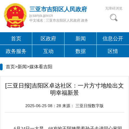
三亚市吉阳区人民政府
无障碍浏览
jy.sanya.gov.cn
中文域名 : 三亚市吉阳区人民政府.政务
首页
区政府
新闻
信息公开
政务服务
互动
数据
区情
首页>新闻>
媒体看吉阳
[三亚日报]吉阳区卓达社区：一片方寸地绘出文
明幸福新景
2025-06-25 08：28
来源：
三亚日报数字版
6月24日一大早，68岁的王阿姨带着孙子走进同心家园