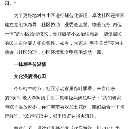
园。”
为了更好地对各小区进行规范化管理，卓达社区还探索
建立党组织领导、社区协助、业委会监督、物业服务“四位
一体”的小区治理模式，更好破解小区治理难题，增强居民
的民主自治能力和自觉性。如今，大家从“事不关己”变为主
动参与社区治理，小区环境和文明氛围焕然一新。
一抹粽香传温情
文化浸润润心田
今年端午时节，社区活动室里粽叶飘香。来自山东
的“候鸟”老人李阿姨手把手教年轻妈妈包粽子：“我们老家
包粽子要放蜜枣，你们海南喜欢加五花肉，咱们融合一下肯
定好吃。”欢声笑语中，邻里情谊在指尖流转。
每逢佳节，卓达社区都会变成欢乐海洋。以2024年为