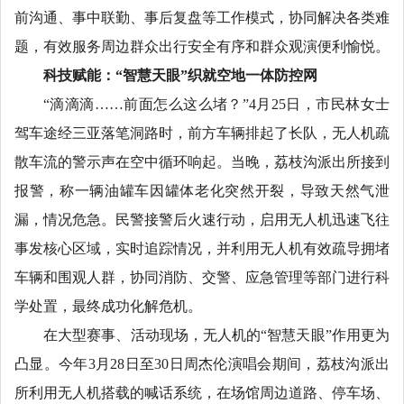
前沟通、事中联勤、事后复盘等工作模式，协同解决各类难
题，有效服务周边群众出行安全有序和群众观演便利愉悦。
科技赋能：“智慧天眼”织就空地一体防控网
“滴滴滴……前面怎么这么堵？”4月25日，市民林女士
驾车途经三亚落笔洞路时，前方车辆排起了长队，无人机疏
散车流的警示声在空中循环响起。当晚，荔枝沟派出所接到
报警，称一辆油罐车因罐体老化突然开裂，导致天然气泄
漏，情况危急。民警接警后火速行动，启用无人机迅速飞往
事发核心区域，实时追踪情况，并利用无人机有效疏导拥堵
车辆和围观人群，协同消防、交警、应急管理等部门进行科
学处置，最终成功化解危机。
在大型赛事、活动现场，无人机的“智慧天眼”作用更为
凸显。今年3月28日至30日周杰伦演唱会期间，荔枝沟派出
所利用无人机搭载的喊话系统，在场馆周边道路、停车场、