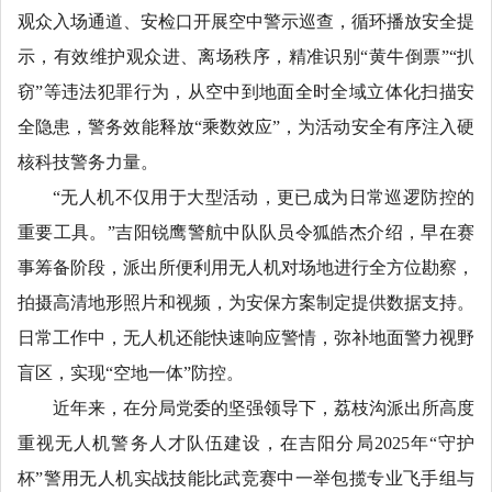
观众入场通道、安检口开展空中警示巡查，循环播放安全提
示，有效维护观众进、离场秩序，精准识别“黄牛倒票”“扒
窃”等违法犯罪行为，从空中到地面全时全域立体化扫描安
全隐患，警务效能释放“乘数效应”，为活动安全有序注入硬
核科技警务力量。
“无人机不仅用于大型活动，更已成为日常巡逻防控的
重要工具。”吉阳锐鹰警航中队队员令狐皓杰介绍，早在赛
事筹备阶段，派出所便利用无人机对场地进行全方位勘察，
拍摄高清地形照片和视频，为安保方案制定提供数据支持。
日常工作中，无人机还能快速响应警情，弥补地面警力视野
盲区，实现“空地一体”防控。
近年来，在分局党委的坚强领导下，荔枝沟派出所高度
重视无人机警务人才队伍建设，在吉阳分局2025年“守护
杯”警用无人机实战技能比武竞赛中一举包揽专业飞手组与