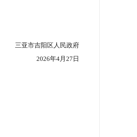
三亚市吉阳区人民政府
6
年
4
月
27
日