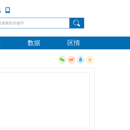
动
数据
区情