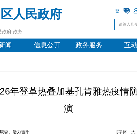
阳区人民政府
繁
民政府.政务
新闻
信息公开
政务服务
互
026年登革热叠加基孔肯雅热疫情
演
康委、活力吉阳
【字体：
大