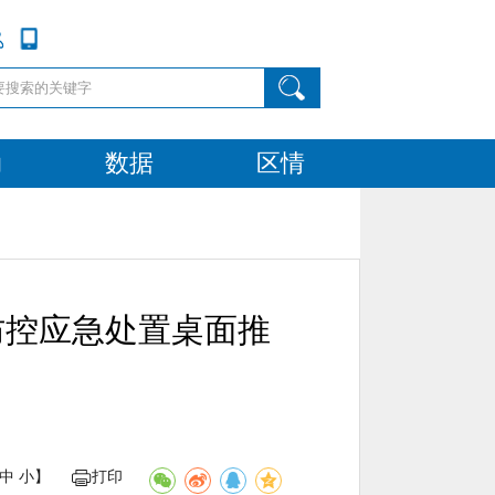
动
数据
区情
防控应急处置桌面推
中
小
】
打印