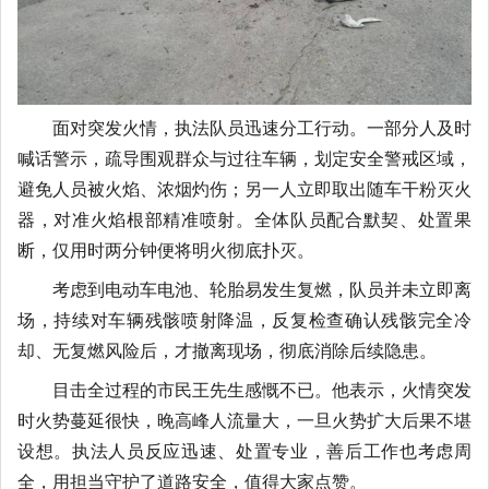
面对突发火情，执法队员迅速分工行动。一部分人及时
喊话警示，疏导围观群众与过往车辆，划定安全警戒区域，
避免人员被火焰、浓烟灼伤；另一人立即取出随车干粉灭火
器，对准火焰根部精准喷射。全体队员配合默契、处置果
断，仅用时两分钟便将明火彻底扑灭。
考虑到电动车电池、轮胎易发生复燃，队员并未立即离
场，持续对车辆残骸喷射降温，反复检查确认残骸完全冷
却、无复燃风险后，才撤离现场，彻底消除后续隐患。
目击全过程的市民王先生感慨不已。他表示，火情突发
时火势蔓延很快，晚高峰人流量大，一旦火势扩大后果不堪
设想。执法人员反应迅速、处置专业，善后工作也考虑周
全，用担当守护了道路安全，值得大家点赞。