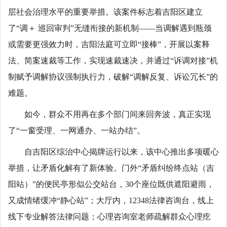
层社会治理水平的重要举措。该案件标志着吉阳区建立
了“调＋ 巡回审判”无缝衔接的新机制——当调解遇到瓶颈
或需要更强效力时，吉阳法庭可立即“接棒”，开展以案释
法、简案速裁等工作，实现速裁速决，并通过“诉调对接”机
制赋予调解协议强制执行力，破解“调解反复、诉讼冗长”的
难题。
如今，群众不用再在多个部门间来回奔波，真正实现
了“一窗受理、一网通办、一站办结”。
自吉阳区综治中心揭牌运行以来，该中心推出多项暖心
举措，让矛盾化解有了新体验。门外“矛盾纠纷终点站（吉
阳站）”的便民亭形似公交站台，30个座位既供遮阳避雨，
又成情绪缓冲“静心站”；大厅内，12348法律咨询台，线上
线下专业解答法律问题；心理咨询室老师疏解群众心理疙