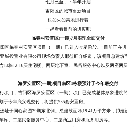
七月已至，下半年开启
吉阳区的城市更新项目
也如火如荼地进行着
一起
看看目前的进度吧
临春村安置区(一期)7月实现全面交付
阳区临春村安置区项目（一期）已进入收尾阶段。“目前正在
亚城投置业有限公司现场负责人邢益旺介绍道，该项目总建筑面积1
包含13栋12-16层住宅楼、两层地下室、民俗服务中心以及两座两
海罗安置区(一期)项目南区4栋楼预计于今年底交付
行项目，吉阳区海罗安置区（一期）项目已完成总体形象进度约4
划于今年底实现交付，将提供535套安置房。
址于同心家园29期东北侧。总建筑面积18.41万平方米，拟建
地下车库、二层民俗服务中心、二层商业用房和服务用房等。