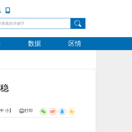
动
数据
区情
步稳
中
小
】
打印