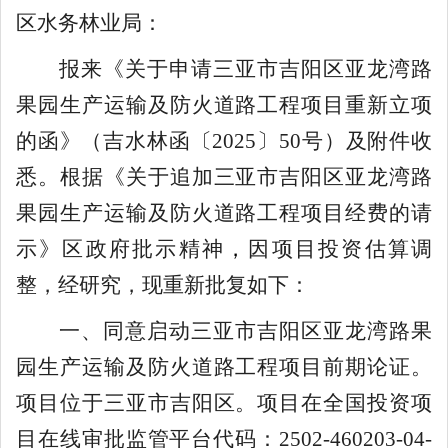
区水务林业局
：
报来《
关于申请三亚市吉阳区亚龙湾路
果园生产运输及防火道路工程项目重新立项
的
函
》
（
吉水林函
〔
2
025
〕
50
号）及附件收
悉。
根据《关于追加三亚市吉阳区亚龙湾路
果园生产运输及防火道路工程项目经费的
请
示
》区政府批示精神
，
因项目投资估算调
整，
经研究，
现重新
批复如下
：
一、
同意启动三亚市吉阳区亚龙湾路果
园生产运输及防火道路工程项目前期论证
。
项目位于三亚市吉阳区。
项目在全国投资项
目在线审批监管平台
代码：
2502-460203-04-