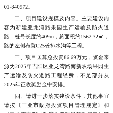
01-840572
。
二、
项目建设规模及内容。主要建设内
容为新建亚龙湾路果园生产运输及防火道
路，桩号长度约
409m
，总面积约
1562.32
㎡，
路的左侧布置
C25
砼排水沟等工程
。
三、
项目匡算总
投资
86.69
万元，资金
来
源为
2025
年吉阳区亚龙湾路南新农场果园生
产运输及防火道路工程经费，不足部分从
2025
年征收奖励金中安排
。
四
、
请进一步落实建设条件，其他事宜
请按《三亚市政府投资项目管理规定》
和