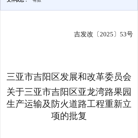
文件状态：
有效
吉发改
〔
20
25
〕
53
号
三亚市吉阳区发展
和
改革
委员会
关于三亚市吉阳区亚龙湾路果园
生产运输及防火道路工程重新立
项
的批复