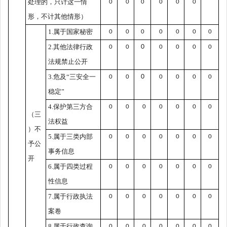
处理的，只计这一情
0
0
0
0
0
0
形，不计其他情形）
1.
属于国家秘密
0
0
0
0
0
0
0
2.
其他法律行政
0
0
0
0
0
0
0
法规禁止公开
3.
危及“三安全一
0
0
0
0
0
0
0
稳定”
4.
保护第三方合
0
0
0
0
0
0
0
（三
法权益
）不
5.
属于三类内部
0
0
0
0
0
0
0
予公
事务信息
开
6.
属于四类过程
0
0
0
0
0
0
0
性信息
7.
属于行政执法
0
0
0
0
0
0
0
案卷
8.
属于行政查询
0
0
0
0
0
0
0