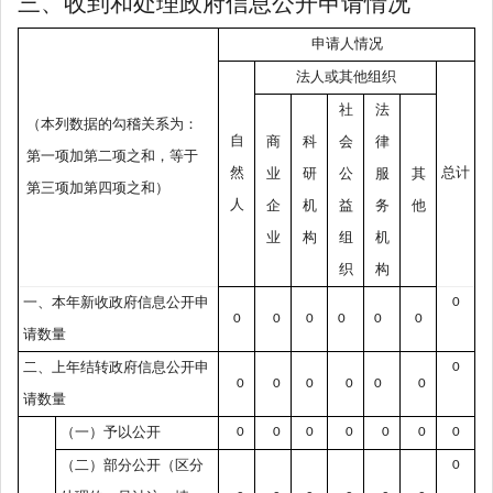
三、收到和处理政府信息公开申请情况
申请人情况
法人或其他组织
社
法
（本列数据的勾稽关系为：
自
商
科
会
律
第一项加第二项之和，等于
然
总计
业
研
公
服
其
第三项加第四项之和）
人
企
机
益
务
他
业
构
组
机
织
构
一、本年新收政府信息公开申
0
0
0
0
0
0
0
请数量
二、上年结转政府信息公开申
0
0
0
0
0
0
0
请数量
（一）予以公开
0
0
0
0
0
0
0
（二）部分公开
（区分
0