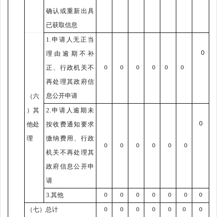
确认或重新出具
已获取信息
1.
申请人无正当
0
理由逾期不补
正、行政机关不
0
0
0
0
0
0
再处理其政府信
息公开申请
（六
）其
2.
申请人逾期未
0
他处
按收费通知要求
理
缴纳费用、行政
0
0
0
0
0
0
机关不再处理其
政府信息公开申
请
3.
其他
0
0
0
0
0
0
0
（七）总计
0
0
0
0
0
0
0