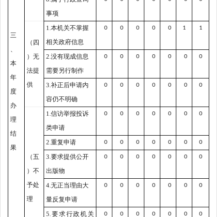
事项
1.
本机关不掌握
0
0
0
0
0
1
1
三
相关政府信息
（四
、
）无
2.
没有现成信息
0
0
0
0
0
0
0
本
法提
需要另行制作
年
供
3.
补正后申请内
0
0
0
0
0
0
0
度
容仍不明确
办
1.
信访举报投诉
0
0
0
0
0
0
0
理
类申请
结
2.
重复申请
0
0
0
0
0
0
0
果
（五
3.
要求提供公开
0
0
0
0
0
0
0
）不
出版物
予处
4.
无正当理由大
0
0
0
0
0
0
0
理
量反复申请
5.
要求行政机关
0
0
0
0
0
0
0