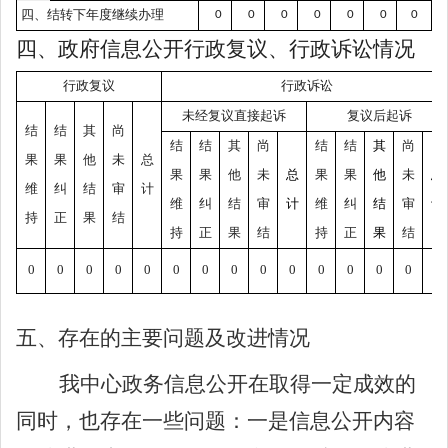
四、结转下年度继续办理
0
0
0
0
0
0
0
四、政府信息公开行政复议、行政诉讼情况
行政复议
行政诉讼
未经复议直接起诉
复议后起诉
结
结
其
尚
结
结
其
尚
结
结
其
尚
果
果
他
未
总
果
果
他
未
总
果
果
他
未
总
维
纠
结
审
计
维
纠
结
审
计
维
纠
结
审
计
持
正
果
结
持
正
果
结
持
正
果
结
0
0
0
0
0
0
0
0
0
0
0
0
0
0
0
五、
存在的主要问题及改进情况
我中心政务信息公开在取得一定成效的
同时，也存在一些问题：一是信息公开内容